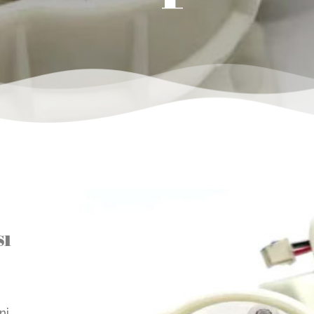
sı
ni