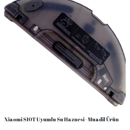
Xiaomi S10T Uyumlu Su Haznesi - Muadil Ürün