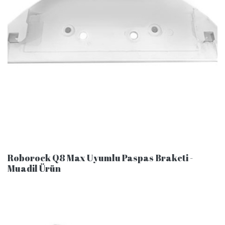
Roborock Q8 Max Uyumlu Paspas Braketi -
Muadil Ürün