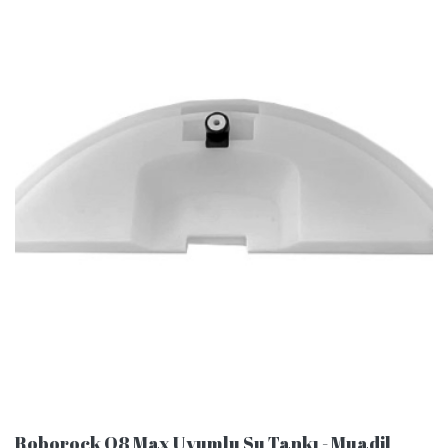
Roborock Q8 Max Uyumlu Su Tankı - Muadil