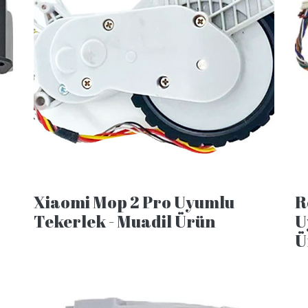
Xiaomi Mop 2 Pro Uyumlu
R
Tekerlek - Muadil Ürün
U
Ü