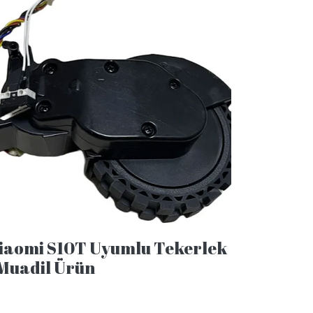
iaomi S10T Uyumlu Tekerlek
 Muadil Ürün