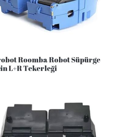
robot Roomba Robot Süpürge
çin L+R Tekerleği