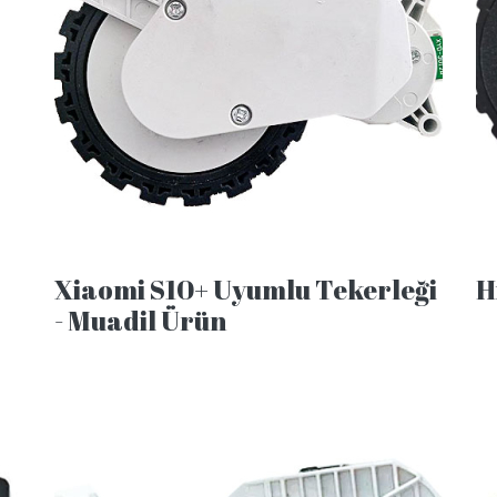
Xiaomi S10+ Uyumlu Tekerleği
H
- Muadil Ürün