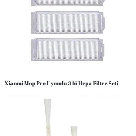
Xiaomi Mop Pro Uyumlu 3'lü Hepa Filtre Seti