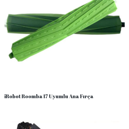
iRobot Roomba I7 Uyumlu Ana Fırça