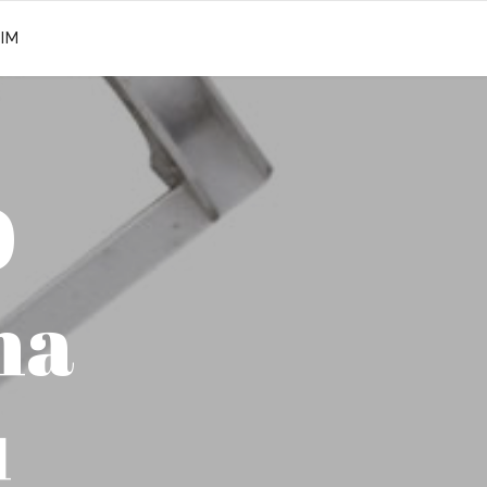
ŞIM
0
na
ı