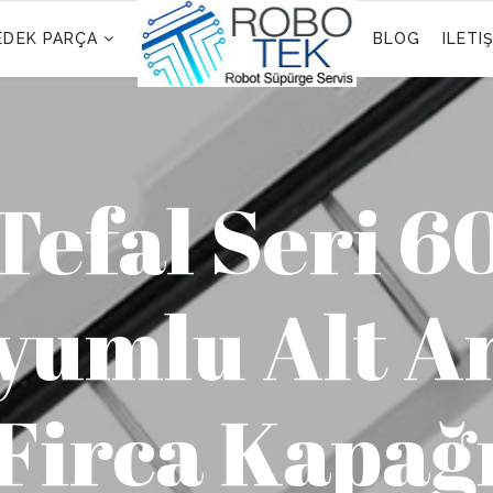
EDEK PARÇA
BLOG
ILETI
Tefal Seri 6
yumlu Alt A
Firca Kapağ