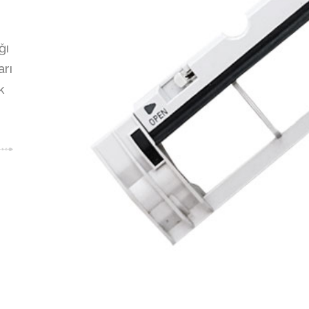
ğı
arı
k