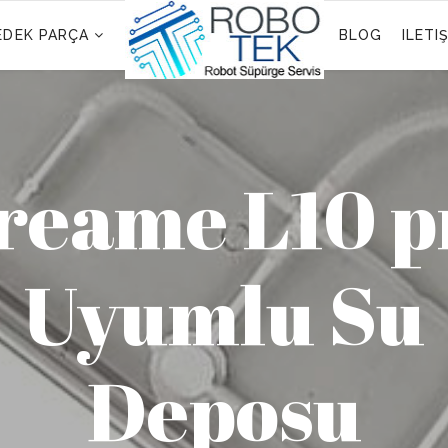
EDEK PARÇA
BLOG
ILETI
reame L10 p
Uyumlu Su
Deposu